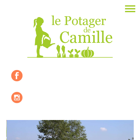
Accueil
La ferme
Les valeurs
Où nous trouver ?
Les produits de saisons
Les recettes