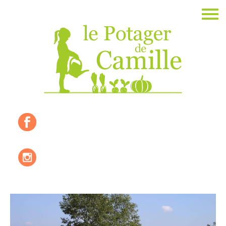
Accueil
La ferme
Les valeurs
Où nous trouver ?
Les produits de saisons
Les recettes