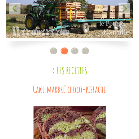
Contact
< LES RECETTES
Cake marbré choco-pistache