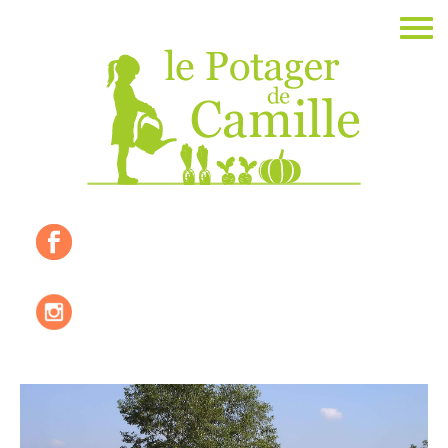
Accueil
La ferme
Les valeurs
Où nous trouver ?
Les produits de saisons
Les recettes