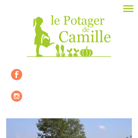
Accueil
La ferme
Les valeurs
Où nous trouver ?
Les produits de saisons
Les recettes