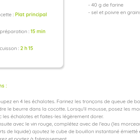
- 40 g de farine
- sel et poivre en grain
cette :
Plat principal
préparation :
15 min
cuisson :
2 h 15
ns :
oupez en 4 les échalotes. Farinez les tronçons de queue de bo
dre le beurre dans la cocotte. Lorsqu'il mousse, posez les 
 les échalotes et faites-les légèrement dorer.
nsuite avec le vin rouge, complétez avec de l'eau (les morcea
rts de liquide) ajoutez le cube de bouillon instantané émietté 
vrez et portez à frémissement.