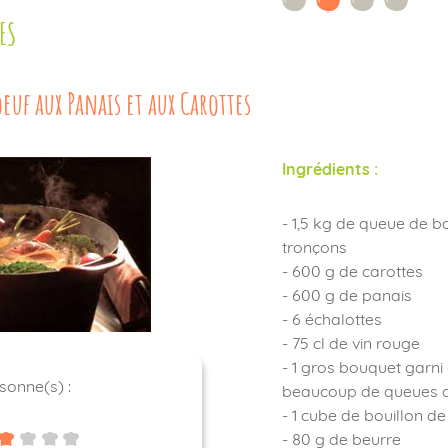
ES
euf aux Panais et aux Carottes
Ingrédients :
- 1,5 kg de queue de 
tronçons
- 600 g de carottes
- 600 g de panais
- 6 échalottes
- 75 cl de vin rouge
- 1 gros bouquet garni 
sonne(s) :
beaucoup de queues de
- 1 cube de bouillon d
- 80 g de beurre