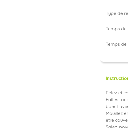
Type de re
Temps de 
Temps de 
Instructio
Pelez et c
Faites fon
boeuf avec
Mouillez e
être couve
Salez, poi