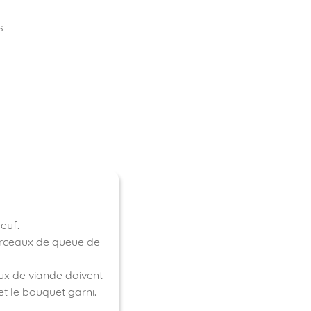
s
euf.
morceaux de queue de
ux de viande doivent
et le bouquet garni.