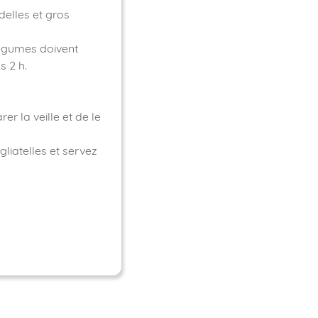
delles et gros
légumes doivent
s 2 h.
er la veille et de le
gliatelles et servez