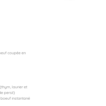
boeuf coupée en
(thym, laurier et
 persil)
e boeuf instantané