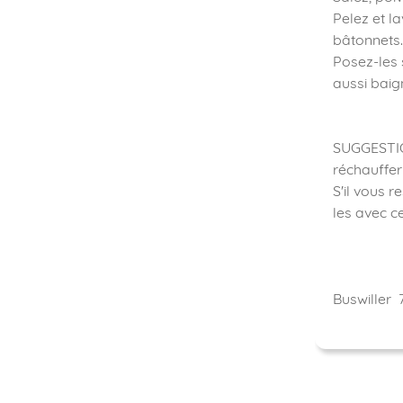
Pelez et la
bâtonnets.
Posez-les 
aussi baig
SUGGESTIONS
réchauffer
S'il vous 
les avec c
Buswiller 7