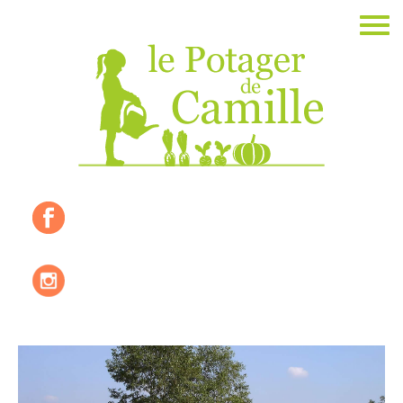
Accueil
La ferme
Les valeurs
Où nous trouver ?
Les produits de saisons
Les recettes