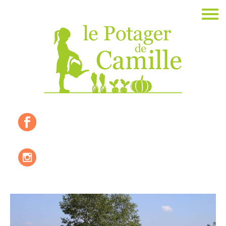
Accueil
La ferme
Les valeurs
Où nous trouver ?
Les produits de saisons
Les recettes