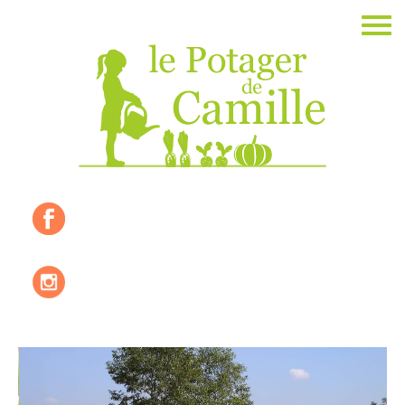
Accueil
La ferme
Les valeurs
Où nous trouver ?
Les produits de saisons
Les recettes