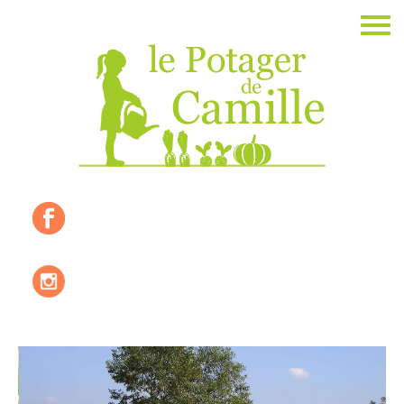
Accueil
La ferme
Les valeurs
Où nous trouver ?
Les produits de saisons
Les recettes