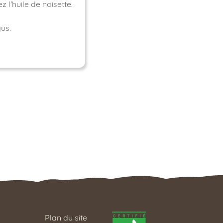
z l'huile de noisette.
us.
Plan du site