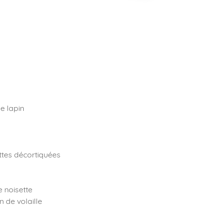
de lapin
ettes décortiquées
e noisette
n de volaille