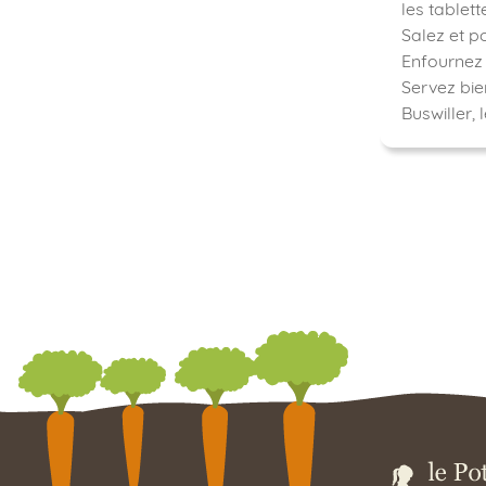
les tablett
Salez et po
Enfournez 
Servez bi
Buswiller, 