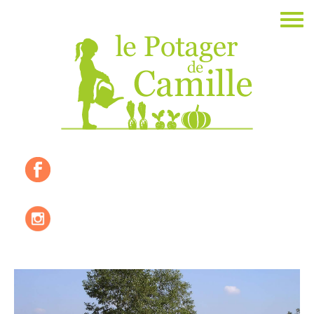
Accueil
La ferme
Les valeurs
Où nous trouver ?
Les produits de saisons
Les recettes