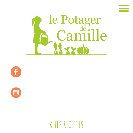
Accueil
La ferme
Les valeurs
Où nous trouver ?
Les produits de saisons
Les recettes
< LES RECETTES